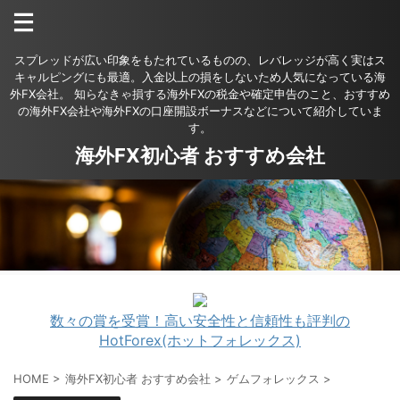
スプレッドが広い印象をもたれているものの、レバレッジが高く実はス
キャルピングにも最適。入金以上の損をしないため人気になっている海
外FX会社。 知らなきゃ損する海外FXの税金や確定申告のこと、おすすめ
の海外FX会社や海外FXの口座開設ボーナスなどについて紹介していま
す。
海外FX初心者 おすすめ会社
数々の賞を受賞！高い安全性と信頼性も評判の
HotForex(ホットフォレックス)
HOME
>
海外FX初心者 おすすめ会社
>
ゲムフォレックス
>