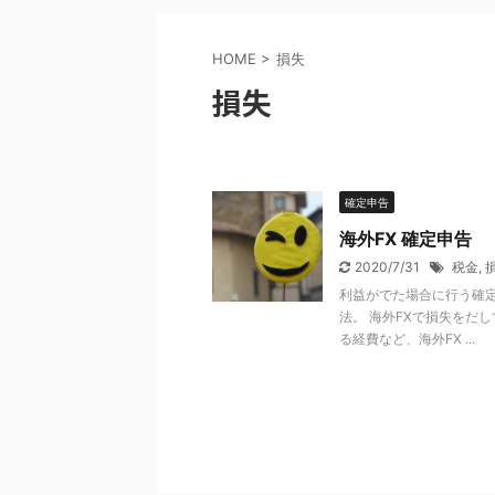
HOME
>
損失
損失
確定申告
海外FX 確定申告
2020/7/31
税金
,
利益がでた場合に行う確定
法。 海外FXで損失をだ
る経費など、海外FX ...