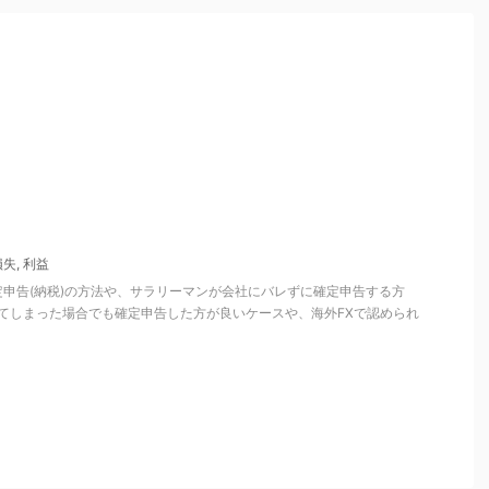
損失
,
利益
申告(納税)の方法や、サラリーマンが会社にバレずに確定申告する方
してしまった場合でも確定申告した方が良いケースや、海外FXで認められ