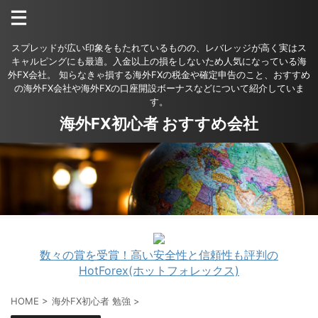
スプレッドが広い印象をもたれているものの、レバレッジが高く実はス
キャルピングにも最適。入金以上の損をしないため人気になっている海
外FX会社。 知らなきゃ損する海外FXの税金や確定申告のこと、おすすめ
の海外FX会社や海外FXの口座開設ボーナスなどについて紹介していま
す。
海外FX初心者 おすすめ会社
数々の賞を受賞！高い安全性と信頼性も評判の
HotForex(ホットフォレックス)
HOME
>
海外FX初心者 勉強
>