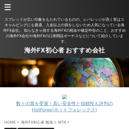
スプレッドが広い印象をもたれているものの、レバレッジが高く実はス
キャルピングにも最適。入金以上の損をしないため人気になっている海
外FX会社。 知らなきゃ損する海外FXの税金や確定申告のこと、おすすめ
の海外FX会社や海外FXの口座開設ボーナスなどについて紹介していま
す。
海外FX初心者 おすすめ会社
数々の賞を受賞！高い安全性と信頼性も評判の
HotForex(ホットフォレックス)
HOME
>
海外FX初心者 勉強
>
MT4
>