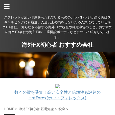
スプレッドが広い印象をもたれているものの、レバレッジが高く実はス
キャルピングにも最適。入金以上の損をしないため人気になっている海
外FX会社。 知らなきゃ損する海外FXの税金や確定申告のこと、おすすめ
の海外FX会社や海外FXの口座開設ボーナスなどについて紹介していま
す。
海外FX初心者 おすすめ会社
数々の賞を受賞！高い安全性と信頼性も評判の
HotForex(ホットフォレックス)
HOME
>
海外FX初心者 基礎知識
>
税金
>