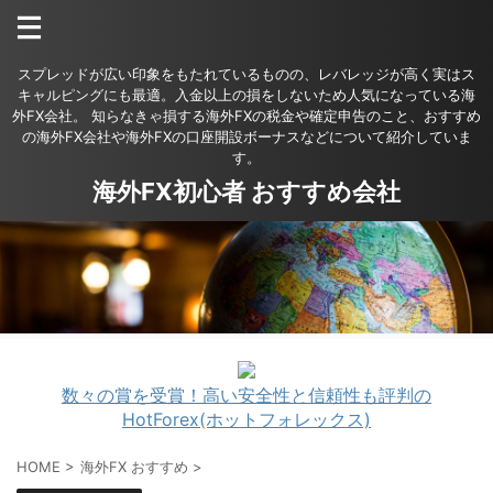
スプレッドが広い印象をもたれているものの、レバレッジが高く実はス
キャルピングにも最適。入金以上の損をしないため人気になっている海
外FX会社。 知らなきゃ損する海外FXの税金や確定申告のこと、おすすめ
の海外FX会社や海外FXの口座開設ボーナスなどについて紹介していま
す。
海外FX初心者 おすすめ会社
数々の賞を受賞！高い安全性と信頼性も評判の
HotForex(ホットフォレックス)
HOME
>
海外FX おすすめ
>